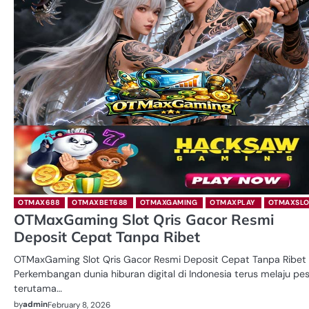
OTMAX688
OTMAXBET688
OTMAXGAMING
OTMAXPLAY
OTMAXSLO
OTMaxGaming Slot Qris Gacor Resmi
Deposit Cepat Tanpa Ribet
OTMaxGaming Slot Qris Gacor Resmi Deposit Cepat Tanpa Ribet
Perkembangan dunia hiburan digital di Indonesia terus melaju pes
terutama…
by
admin
February 8, 2026