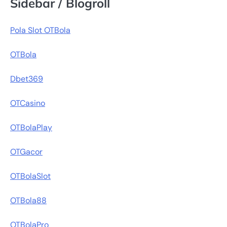
Sidebar / Blogroll
Pola Slot OTBola
OTBola
Dbet369
OTCasino
OTBolaPlay
OTGacor
OTBolaSlot
OTBola88
OTBolaPro