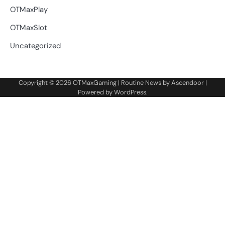
OTMaxPlay
OTMaxSlot
Uncategorized
Copyright © 2026
OTMaxGaming
| Routine News by
Ascendoor
|
Powered by
WordPress
.