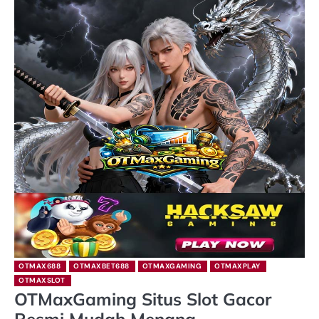
OTMAX688
OTMAXBET688
OTMAXGAMING
OTMAXPLAY
OTMAXSLOT
OTMaxGaming Situs Slot Gacor
Resmi Mudah Menang